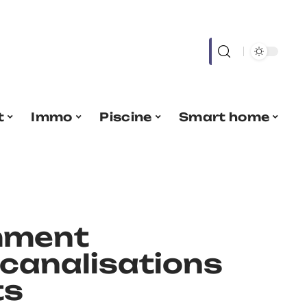
t
Immo
Piscine
Smart home
mment
 canalisations
ts