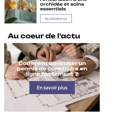
orchidée et soins
essentiels
EN SAVOIR PLUS
Au coeur de l'actu
Comment consulter un
permis de construire en
ligne facilement ?
En savoir plus