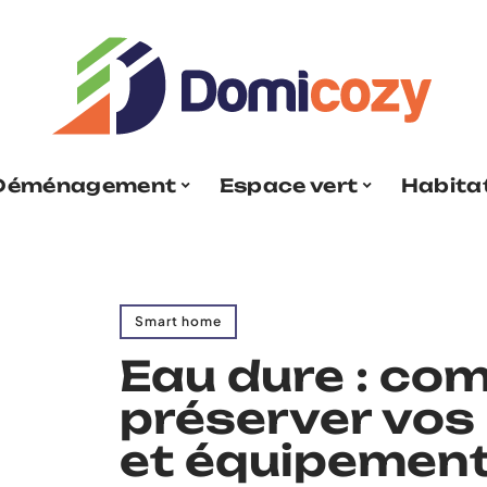
Déménagement
Espace vert
Habita
Smart home
Eau dure : co
préserver vos
et équipemen