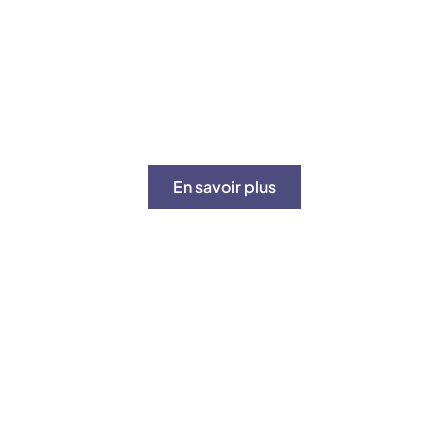
Gestion de la pression d’eau :
comment surveiller son
installation ?
En savoir plus