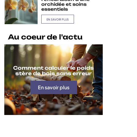
orchidée et soins
essentiels
EN SAVOIR PLUS
Au coeur de l'actu
Comment calculer le poids
stère de bois sans erreur
En savoir plus