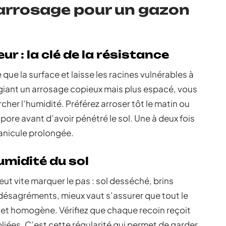
arrosage pour un gazon
r : la clé de la résistance
 que la surface et laisse les racines vulnérables à
égiant un arrosage copieux mais plus espacé, vous
rcher l’humidité. Préférez arroser tôt le matin ou
apore avant d’avoir pénétré le sol. Une à deux fois
canicule prolongée.
midité du sol
peut vite marquer le pas : sol desséché, brins
 désagréments, mieux vaut s’assurer que tout le
r et homogène. Vérifiez que chaque recoin reçoit
bliées. C’est cette régularité qui permet de garder