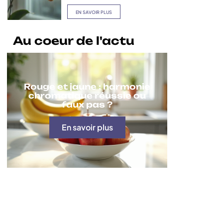
EN SAVOIR PLUS
Au coeur de l'actu
Rouge et jaune : harmonie
chromatique réussie ou
faux pas ?
En savoir plus