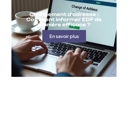
Changement d’adresse :
Comment informer EDF de
manière efficace ?
En savoir plus
Contact
Mentions Légales
Sitemap