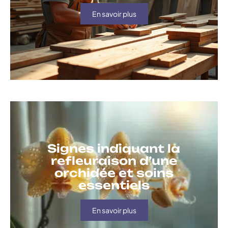
En savoir plus
Signes indiquant la
refleuraison d’une
orchidée et soins
essentiels
En savoir plus