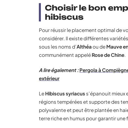
Choisir le bon em
hibiscus
Pour réussir le placement optimal de vo
considérer. Il existe différentes variét
sous les noms d’
Althéa
ou de
Mauve en
communément appelé
Rose de Chine
.
A lire également :
Pergola à Compiègne 
extérieur
Le
Hibiscus syriacus
s’épanouit mieux en
régions tempérées et supporte des temp
polyvalente et peut être plantée en haie
terre riche en humus pour garantir une 