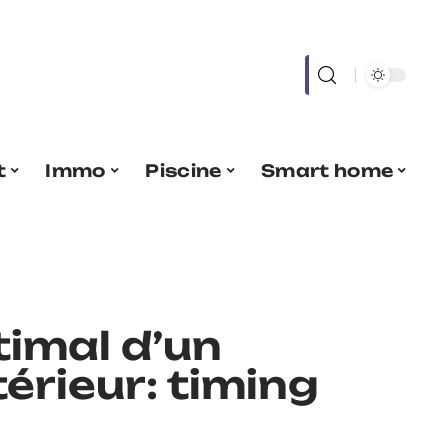
t
Immo
Piscine
Smart home
imal d’un
térieur: timing