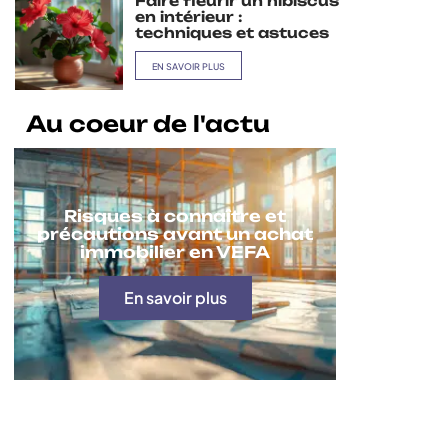
Faire fleurir un hibiscus
en intérieur :
techniques et astuces
EN SAVOIR PLUS
Au coeur de l'actu
Risques à connaître et
précautions avant un achat
immobilier en VEFA
En savoir plus