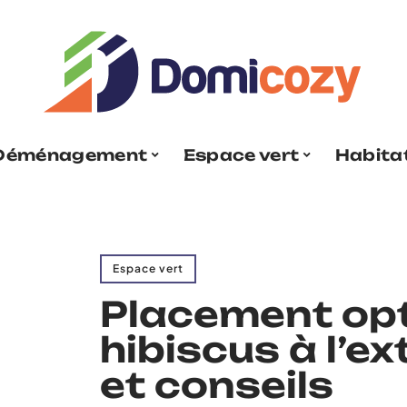
Déménagement
Espace vert
Habita
Espace vert
Placement opt
hibiscus à l’ex
et conseils