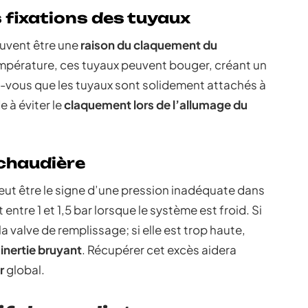
es fixations des tuyaux
euvent être une
raison du claquement du
mpérature, ces tuyaux peuvent bouger, créant un
ez-vous que les tuyaux sont solidement attachés à
e à éviter le
claquement lors de l’allumage du
 chaudière
ut être le signe d’une pression inadéquate dans
 entre 1 et 1,5 bar lorsque le système est froid. Si
 la valve de remplissage; si elle est trop haute,
 inertie bruyant
. Récupérer cet excès aidera
r
global.