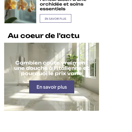
orchidée et soins
essentiels
EN SAVOIR PLUS
Au coeur de l'actu
Combien coûte vraiment
une douche à l’italienne et
pourquoi le prix varie
En savoir plus