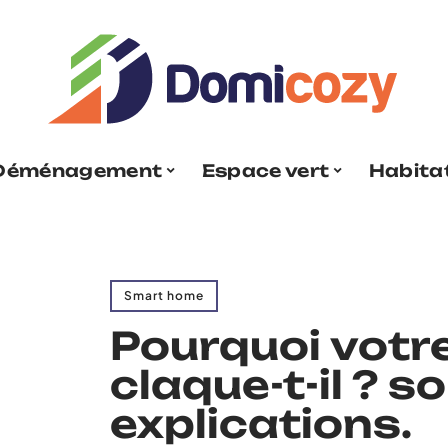
Déménagement
Espace vert
Habita
Smart home
Pourquoi votr
claque-t-il ? s
explications.