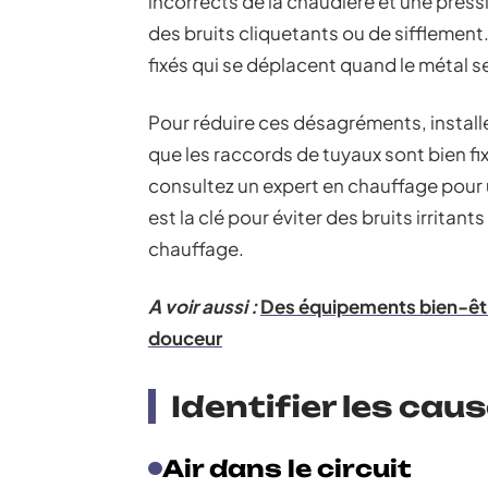
incorrects de la chaudière et une pres
des bruits cliquetants ou de sifflement
fixés qui se déplacent quand le métal se
Pour réduire ces désagréments, instal
que les raccords de tuyaux sont bien fix
consultez un expert en chauffage pour 
est la clé pour éviter des bruits irritan
chauffage.
A voir aussi :
Des équipements bien-êtr
douceur
Identifier les cau
Air dans le circuit